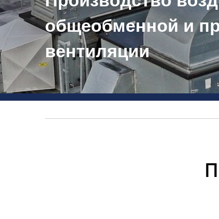
Производство воз
общеобменной и п
вентиляции
П