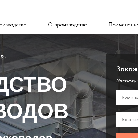
оизводство
О производстве
Применени
о.
Закаж
ДСТВО
Менеджер с
ВОДОВ