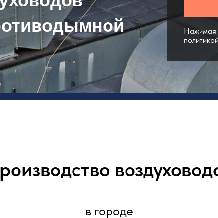
духоводов
ротиводымной
Нажимая н
политико
роизводство воздуховод
в городе