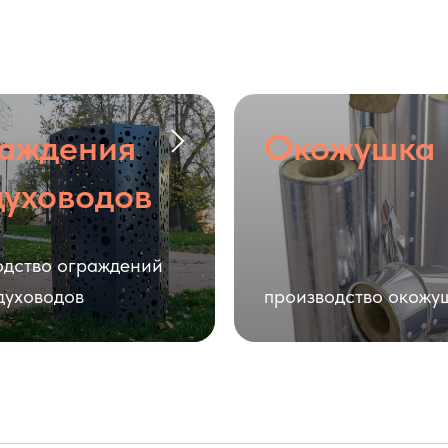
аждения
Окожушка
духоводов
одство ограждений
духоводов
производство окожу