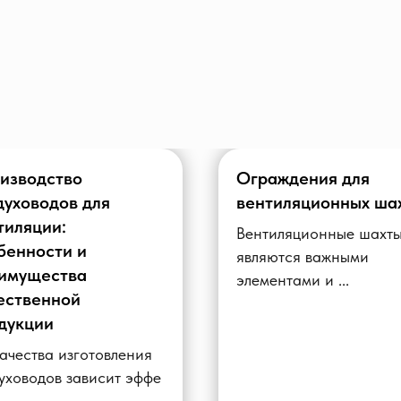
изводство
Ограждения для
духоводов для
вентиляционных ша
тиляции:
Вентиляционные шахт
бенности и
являются важными
имущества
элементами и ...
ественной
дукции
ачества изготовления
уховодов зависит эффе