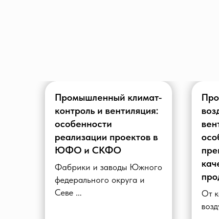
ы
Промышленный климат-
Про
контроль и вентиляция:
воз
особенности
вен
з
реализации проектов в
осо
ЮФО и СКФО
пре
кач
Фабрики и заводы Южного
про
федерального округа и
Севе ...
От к
возд
...