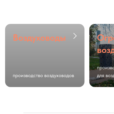
Воздуховоды
Огр
воз
произв
производство воздуховодов
для воз