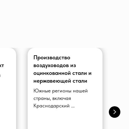
Производство
Воз
хт
воздуховодов из
эф
оцинкованной стали и
вен
ы
нержавеющей стали
Воз
важ
Южные регионы нашей
ком
страны, включая
Краснодарский ...