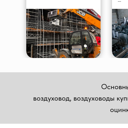
Основны
воздуховод, воздуховоды куп
оцинк